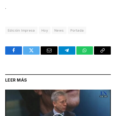
.
Edición Impresa
Hoy
News
Portada
Facebook
Twitter
Email
Telegram
WhatsApp
Copy
Link
LEER MÁS