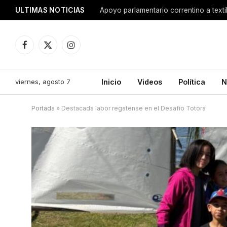
ULTIMAS NOTICIAS
Apoyo parlamentario correntino a texti
Facebook
X
Instagram
(Twitter)
viernes, agosto 7
Inicio
Videos
Política
N
Portada
»
Destacada labor regatense en el Desafío Totora