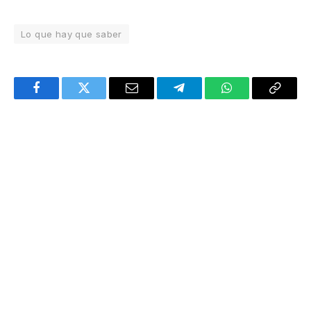
Lo que hay que saber
Facebook
Twitter
Email
Telegram
WhatsApp
Copy
Link