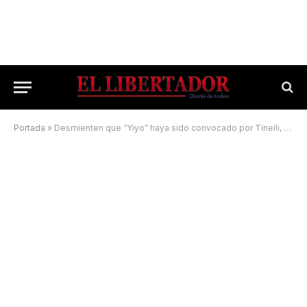
Portada
»
Desmienten que “Yiyo” haya sido convocado por Tinelli, aunque sí se presentará al casting