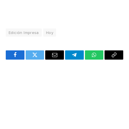
Edición Impresa
Hoy
Facebook
Twitter
Email
Telegram
WhatsApp
Copy
Link