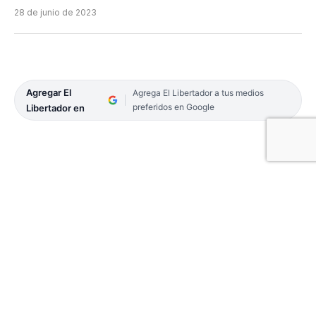
28 de junio de 2023
Agregar El
Agrega El Libertador a tus medios
preferidos en Google
Libertador en
El presidente del Comité Capital de Encuentro
Liberal (ELI), Emilio Lanari, indicó en la víspera
que la fuerza decidirá qué posición tomará ante la
propuesta de llevar doble precandidatura en la