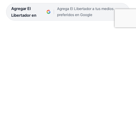
Agregar El
Agrega El Libertador a tus medios
preferidos en Google
Libertador en
El secretario de Coordinación de Gobierno de
la Municipalidad de Corrientes, Hugo “Cuqui”
Calvano, en declaraciones radiales indicó que en la
Comuna analizan «la reducción del horario laboral
de los trabajadores municipales».
El funcionario dejó entrever que se realizó un