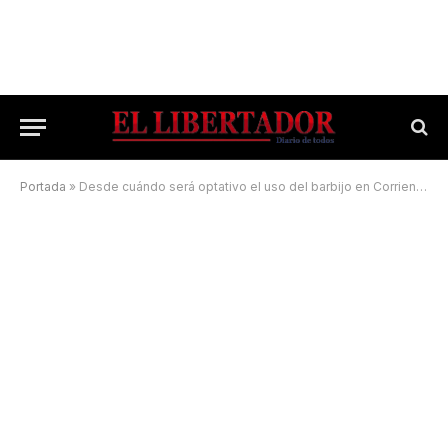
Portada
»
Desde cuándo será optativo el uso del barbijo en Corrientes