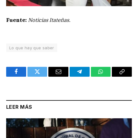
Fuente:
Noticias Itateñas.
Lo que hay que saber
Facebook
Twitter
Email
Telegram
WhatsApp
Copy
Link
LEER MÁS