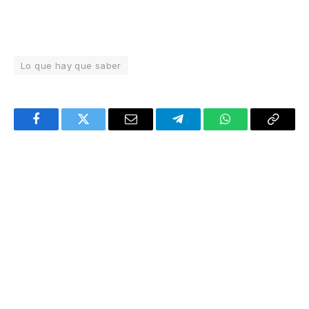
Lo que hay que saber
Facebook
Twitter
Email
Telegram
WhatsApp
Copy
Link