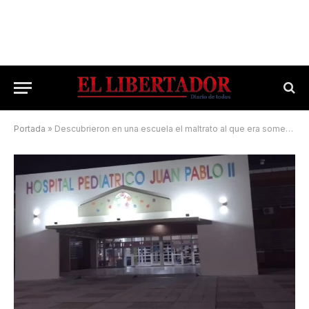
Portada
»
Descubrieron en una escuela el maltrato al que era sometido un niño que terminó internado