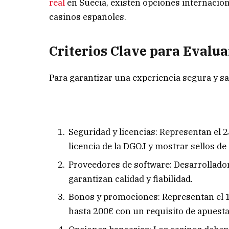
real
en Suecia, existen opciones internaciona
casinos españoles.
Criterios Clave para Evalua
Para garantizar una experiencia segura y sat
Seguridad y licencias: Representan el 
licencia de la DGOJ y mostrar sellos d
Proveedores de software: Desarrollado
garantizan calidad y fiabilidad.
Bonos y promociones: Representan el 1
hasta 200€ con un requisito de apuesta