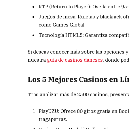
RTP (Return to Player): Oscila entre 95
Juegos de mesa: Ruletas y blackjack of
como Games Global.
Tecnología HTML5: Garantiza compatibi
Si deseas conocer más sobre las opciones y
nuestra
guía de casinos daneses
, donde pod
Los 5 Mejores Casinos en L
Tras analizar más de 2500 casinos, presen
PlayUZU: Ofrece 80 giros gratis en Boo
tragaperras.