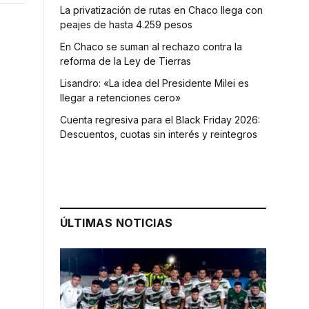
La privatización de rutas en Chaco llega con
peajes de hasta 4.259 pesos
En Chaco se suman al rechazo contra la
reforma de la Ley de Tierras
Lisandro: «La idea del Presidente Milei es
llegar a retenciones cero»
Cuenta regresiva para el Black Friday 2026:
Descuentos, cuotas sin interés y reintegros
ÚLTIMAS NOTICIAS