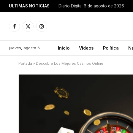
ULTIMAS NOTICIAS
Diario Digital 6 de agosto de 2026
Facebook
X
Instagram
(Twitter)
jueves, agosto 6
Inicio
Videos
Política
N
Portada
»
Descubre Los Mejores Casinos Online