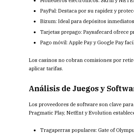
Monederos electrónicos: Skrill y NETE
PayPal: Destaca por su rapidez y protec
Bizum: Ideal para depósitos inmediatos
Tarjetas prepago: Paysafecard ofrece p
Pago móvil: Apple Pay y Google Pay faci
Los casinos no cobran comisiones por ret
aplicar tarifas.
Análisis de Juegos y Softwa
Los proveedores de software son clave para
Pragmatic Play, NetEnt y Evolution estable
Tragaperras populares: Gate of Olympu