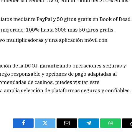
obtener la licencia DGOJ, con un bono del 200% en los
iatos mediante PayPal y 50 giros gratis en Book of Dead.
 mejorado: 100% hasta 300€ más 50 giros gratis.
ivo multiplicadoras y una aplicación móvil con
cación de la DGOJ, garantizando operaciones seguras y
uego responsable y opciones de pago adaptadas al
omendadas de casinos, puedes visitar este
na amplia selección de plataformas seguras y confiables.
Facebook
Twitter
Email
Telegram
WhatsAp