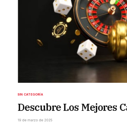
SIN CATEGORÍA
Descubre Los Mejores C
19 de marzo de 2025