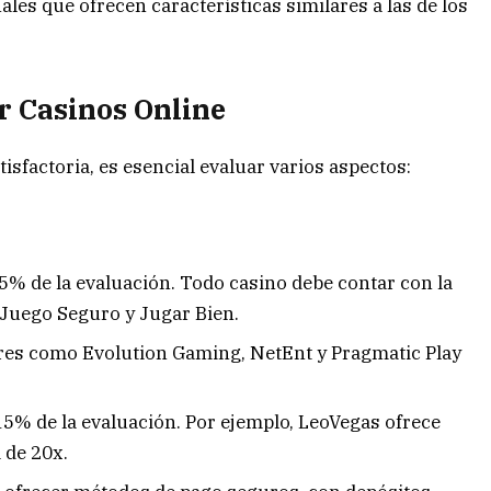
les que ofrecen características similares a las de los
r Casinos Online
isfactoria, es esencial evaluar varios aspectos:
25% de la evaluación. Todo casino debe contar con la
e Juego Seguro y Jugar Bien.
res como Evolution Gaming, NetEnt y Pragmatic Play
5% de la evaluación. Por ejemplo, LeoVegas ofrece
 de 20x.