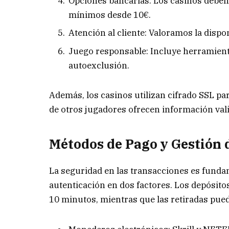
Opciones bancarias: Los casinos deben
mínimos desde 10€.
Atención al cliente: Valoramos la dispon
Juego responsable: Incluye herramient
autoexclusión.
Además, los casinos utilizan cifrado SSL par
de otros jugadores ofrecen información vali
Métodos de Pago y Gestión 
La seguridad en las transacciones es funda
autenticación en dos factores. Los depósito
10 minutos, mientras que las retiradas puede