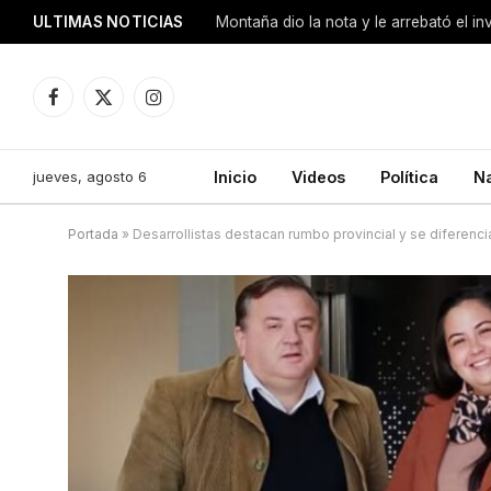
ULTIMAS NOTICIAS
Montaña dio la nota y le arrebató el i
Facebook
X
Instagram
(Twitter)
jueves, agosto 6
Inicio
Videos
Política
N
Portada
»
Desarrollistas destacan rumbo provincial y se diferenc