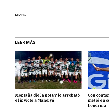
SHARE.
LEER MÁS
Montaña dio la nota y le arrebató
Con contun
el invicto a Mandiyú
metió en c
Londrina