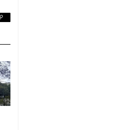
p
Copy
Link