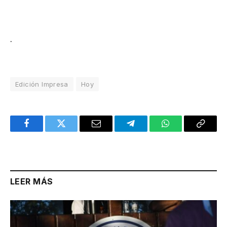
.
Edición Impresa
Hoy
Facebook
Twitter
Email
Telegram
WhatsApp
Copy
Link
LEER MÁS