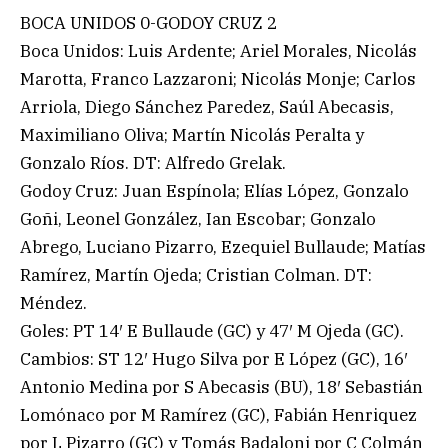
BOCA UNIDOS 0-GODOY CRUZ 2
Boca Unidos: Luis Ardente; Ariel Morales, Nicolás
Marotta, Franco Lazzaroni; Nicolás Monje; Carlos
Arriola, Diego Sánchez Paredez, Saúl Abecasis,
Maximiliano Oliva; Martín Nicolás Peralta y
Gonzalo Ríos. DT: Alfredo Grelak.
Godoy Cruz: Juan Espínola; Elías López, Gonzalo
Goñi, Leonel González, Ian Escobar; Gonzalo
Abrego, Luciano Pizarro, Ezequiel Bullaude; Matías
Ramírez, Martín Ojeda; Cristian Colman. DT:
Méndez.
Goles: PT 14′ E Bullaude (GC) y 47′ M Ojeda (GC).
Cambios: ST 12′ Hugo Silva por E López (GC), 16′
Antonio Medina por S Abecasis (BU), 18′ Sebastián
Lomónaco por M Ramírez (GC), Fabián Henriquez
por L Pizarro (GC) y Tomás Badaloni por C Colmán