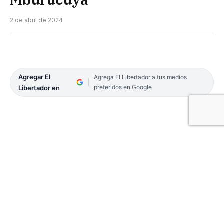
2 de abril de 2024
Agregar El
Agrega El Libertador a tus medios
preferidos en Google
Libertador en
Mandiyú goleó a San Marcos por 4 a 0 en uno de
los partidos que completó la tercera fecha del
torneo Oficial de Primera División A de la Liga