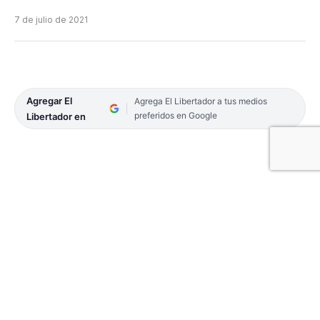
7 de julio de 2021
Agregar El
Agrega El Libertador a tus medios
preferidos en Google
Libertador en
Por un lado, puede decirse que Boca Unidos llega
entonado -gracias a la goleada que viene de lograr
en su visita a Sarmiento de Resistencia 3 a 0- al