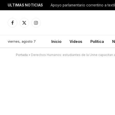
ULTIMAS NOTICIAS
Apoyo parlamentario correntino a texti
Facebook
X
Instagram
(Twitter)
viernes, agosto 7
Inicio
Videos
Política
N
Portada
»
Derechos Humanos: estudiantes de la Unne capacitan a