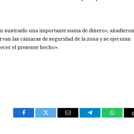
ían sustraído una importante suma de dinero», añadiero
ervan las cámaras de seguridad de la zona y se ejecutan
blecer el presente hecho».
Facebook
Twitter
Email
Telegram
WhatsAp