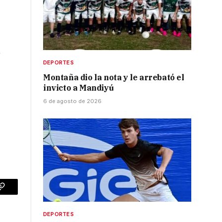
n
DEPORTES
Montaña dio la nota y le arrebató el
invicto a Mandiyú
6 de agosto de 2026
p
Copy
Link
DEPORTES