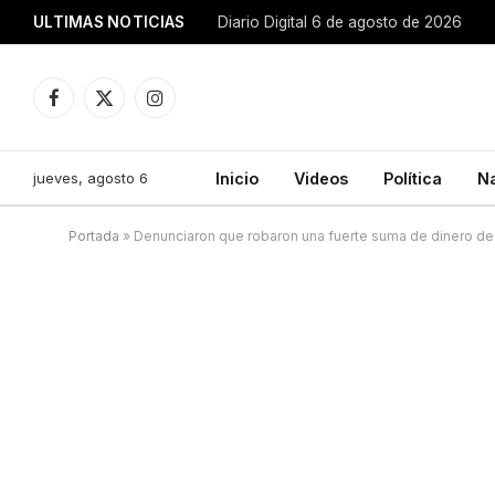
ULTIMAS NOTICIAS
Diario Digital 6 de agosto de 2026
Facebook
X
Instagram
(Twitter)
jueves, agosto 6
Inicio
Videos
Política
N
Portada
»
Denunciaron que robaron una fuerte suma de dinero d