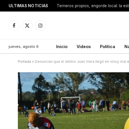
ULTIMAS NOTICIAS
Terneros propios, engorde local: la est
Facebook
X
Instagram
(Twitter)
jueves, agosto 6
Inicio
Videos
Política
N
Portada
»
Denuncian que el árbitro Juan Viera llegó en «muy mal e