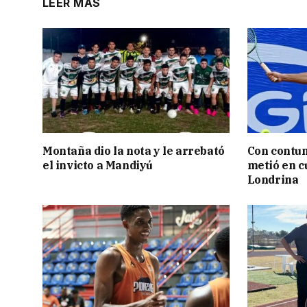
LEER MÁS
Montaña dio la nota y le arrebató
Con contun
el invicto a Mandiyú
metió en c
Londrina