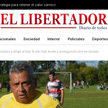
rategia para retener el valor cárnico
acionales
Sociedad
Interior
Policiales
Deportes
stado» a dirigir el Sub 15 del Club Avanti y protagonizó otro escándalo