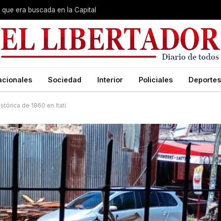
que era buscada en la Capital
acionales
Sociedad
Interior
Policiales
Deportes
tórica de 1860 en Itatí