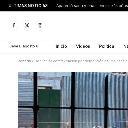
ULTIMAS NOTICIAS
Apareció sana y una menor de 15 años 
Facebook
X
Instagram
(Twitter)
jueves, agosto 6
Inicio
Videos
Política
N
Portada
»
Denuncian contravención por demolición de una casa his