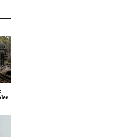
Link
:
ales