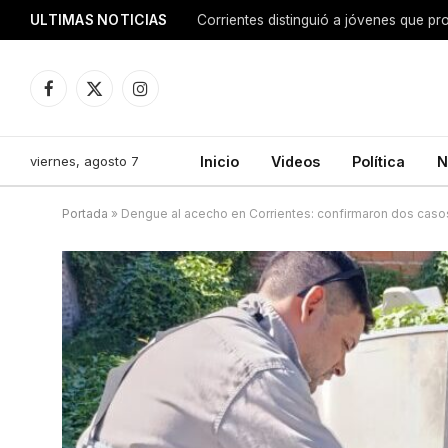
ULTIMAS NOTICIAS
Corrientes distinguió a jóvenes que p
Facebook
X
Instagram
(Twitter)
viernes, agosto 7
Inicio
Videos
Política
N
Portada
»
Dengue al acecho en Corrientes: confirmaron dos caso