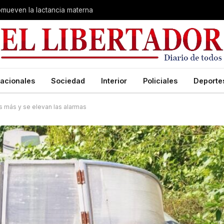
romueven la lactancia materna
acionales
Sociedad
Interior
Policiales
Deporte
s más y se elevan las alarmas