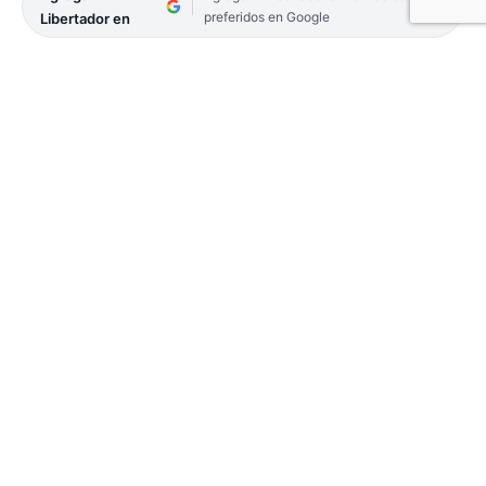
preferidos en Google
Libertador en
El Servicio Meteorológico Nacional (SMN) emitió
una alerta amarilla por tormentas para este
sábado, que comprende a la totalidad del territorio
correntino. Se prevén ráfagas de viento de hasta
90 kilómetros por hora, lluvias intensas y mejoras
hacia el domingo.
El organismo nacional, indicó para hoy una
temperatura mínima de 18°C y una máxima de