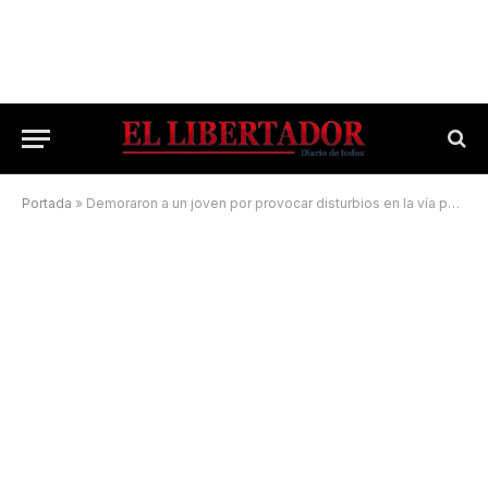
Portada
»
Demoraron a un joven por provocar disturbios en la vía pública