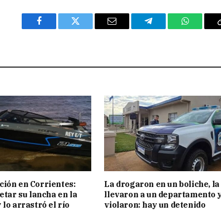
Facebook
Twitter
Email
Telegram
WhatsAp
ión en Corrientes:
La drogaron en un boliche, la
etar su lancha en la
llevaron a un departamento y
 lo arrastró el río
violaron: hay un detenido