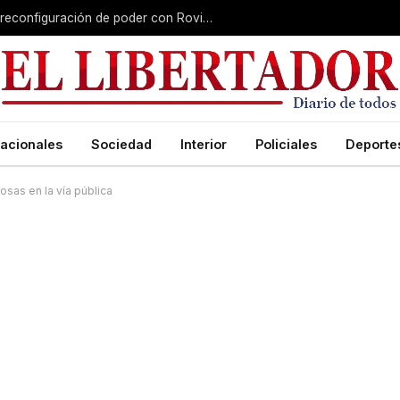
Misiones gana peso nacional en plena reconfiguración de poder con Rovira afuera
acionales
Sociedad
Interior
Policiales
Deporte
osas en la vía pública