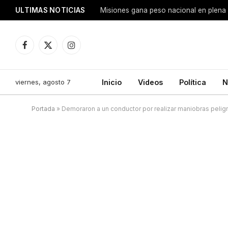
ULTIMAS NOTICIAS
Facebook
X
Instagram
(Twitter)
viernes, agosto 7
Inicio
Videos
Política
N
Portada
»
Demoraron a un conductor por realizar maniobras peligr