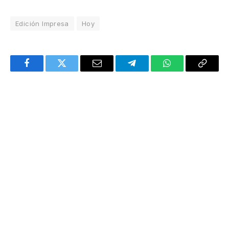
Edición Impresa
Hoy
Facebook
Twitter
Email
Telegram
WhatsApp
Copy
Link