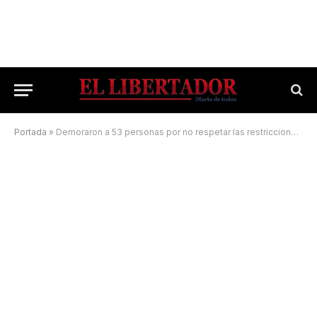
Portada
»
Demoraron a 53 personas por no respetar las restricciones de circulación