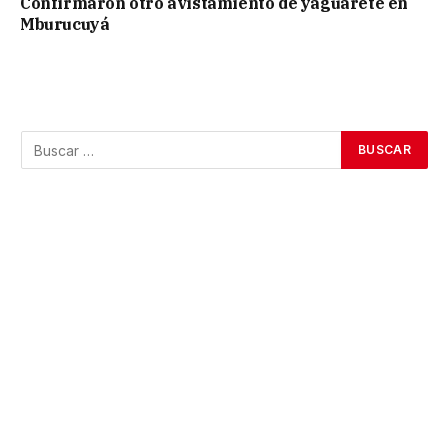
Confirmaron otro avistamiento de yaguareté en
Mburucuyá