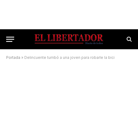
Portada
»
Delincuente tumbó a una joven para robarle la bici