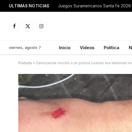
ULTIMAS NOTICIAS
Juegos Suramericanos Santa Fe 2026: 
Facebook
X
Instagram
(Twitter)
viernes, agosto 7
Inicio
Videos
Política
N
Portada
»
Delincuente mordió a un policía cuando era detenido e