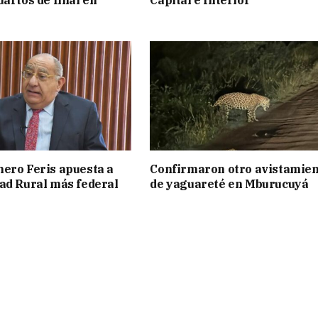
uartos de final en
Capital e Interior
ero Feris apuesta a
Confirmaron otro avistamie
ad Rural más federal
de yaguareté en Mburucuyá