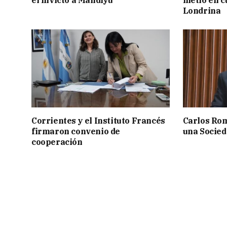
el invicto a Mandiyú
metió en c
Londrina
Corrientes y el Instituto Francés
Carlos Rom
firmaron convenio de
una Socied
cooperación