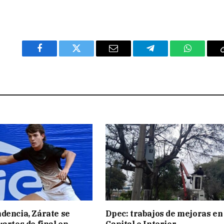
Facebook
Twitter
Email
Telegram
WhatsAp
dencia, Zárate se
Dpec: trabajos de mejoras en