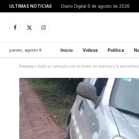
ULTIMAS NOTICIAS
Diario Digital 6 de agosto de 2026
Facebook
X
Instagram
(Twitter)
jueves, agosto 6
Inicio
Videos
Política
N
Portada
»
Dejó su vehículo con el motor en marcha y lo encontrar