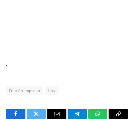
.
Edición Impresa
Hoy
Facebook
Twitter
Email
Telegram
WhatsApp
Copy
Link