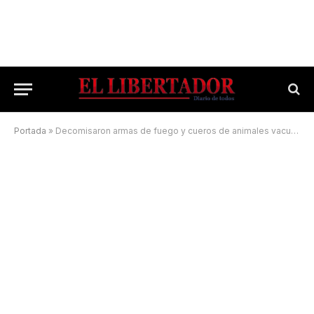
Portada
»
Decomisaron armas de fuego y cueros de animales vacunos sin documentación