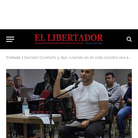
Portada
»
Declaró Cositorto y dijo: «Jamás en mi vida construí una asociación ilícita»