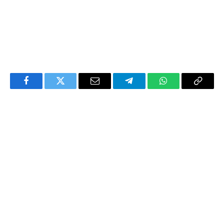
Facebook
Twitter
Email
Telegram
WhatsApp
Copy
Link