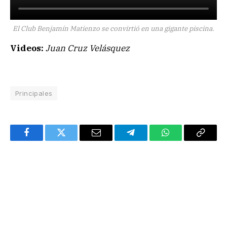
El Club Benjamín Matienzo se convirtió en una gigante piscina.
Videos:
Juan Cruz Velásquez
Principales
Facebook
Twitter
Email
Telegram
WhatsApp
Copy
Link