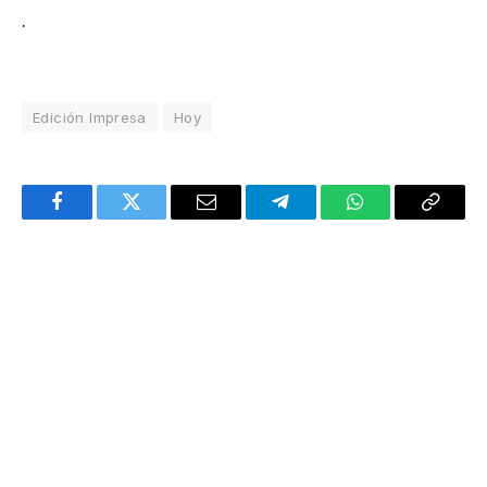
.
Edición Impresa
Hoy
Facebook
Twitter
Email
Telegram
WhatsApp
Copy
Link