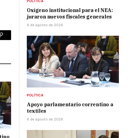
POLÍTICA
Oxígeno institucional para el NEA:
juraron nuevos fiscales generales
6 de agosto de 2026
p
Copy
Link
POLÍTICA
Apoyo parlamentario correntino a
textiles
6 de agosto de 2026
tino