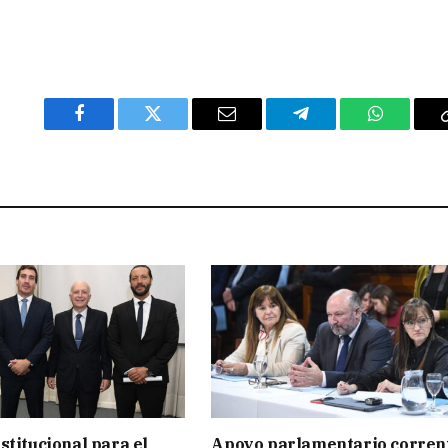
Facebook
Twitter
Email
Telegram
WhatsAp
stitucional para el
Apoyo parlamentario corren