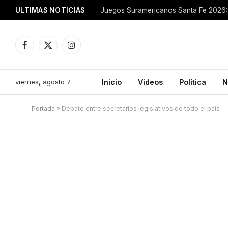
ULTIMAS NOTICIAS
Juegos Suramericanos Santa Fe 2026: 
Facebook
X
Instagram
(Twitter)
viernes, agosto 7
Inicio
Videos
Política
N
Portada
»
Debate entre secretarios legislativos de todo el país