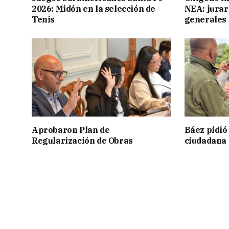
2026: Midón en la selección de
NEA: jurar
Tenis
generales
Aprobaron Plan de
Báez pidió
Regularización de Obras
ciudadana 