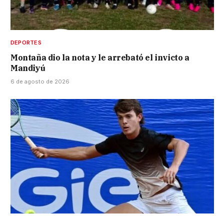
DEPORTES
Montaña dio la nota y le arrebató el invicto a
Mandiyú
6 de agosto de 2026