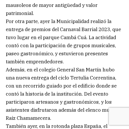
mausoleos de mayor antigüedad y valor
patrimonial.
Por otra parte, ayer la Municipalidad realizó la
entrega de premios del Carnaval Barrial 2023, que
tuvo lugar en el parque Cambá Cuá. La actividad
contó con la participación de grupos musicales,
paseo gastronómico, y estuvieron presentes
también emprendedores.
Además, en el colegio General San Martín hubo
una nueva entrega del ciclo Tertulia Correntina,
con un recorrido guiado por el edificio donde se
contó la historia de la institución. Del evento
participaron artesanos y gastronómicos, y los
asistentes disfrutaron además del elenco musical
Raíz Chamamecera.
También ayer, en la rotonda plaza España, el