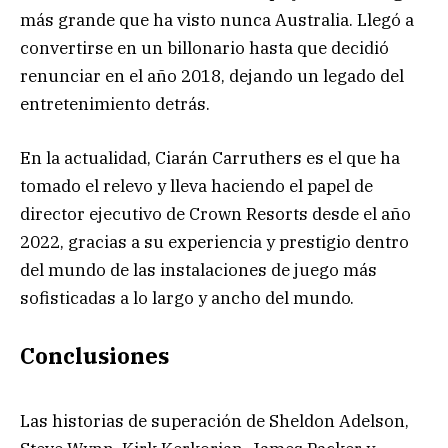
más grande que ha visto nunca Australia. Llegó a
convertirse en un billonario hasta que decidió
renunciar en el año 2018, dejando un legado del
entretenimiento detrás.
En la actualidad, Ciarán Carruthers es el que ha
tomado el relevo y lleva haciendo el papel de
director ejecutivo de Crown Resorts desde el año
2022, gracias a su experiencia y prestigio dentro
del mundo de las instalaciones de juego más
sofisticadas a lo largo y ancho del mundo.
Conclusiones
Las historias de superación de Sheldon Adelson,