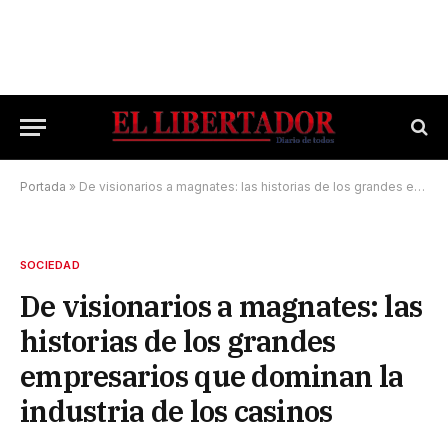
Portada
»
De visionarios a magnates: las historias de los grandes empresarios que dominan la industria de los casinos
SOCIEDAD
De visionarios a magnates: las
historias de los grandes
empresarios que dominan la
industria de los casinos