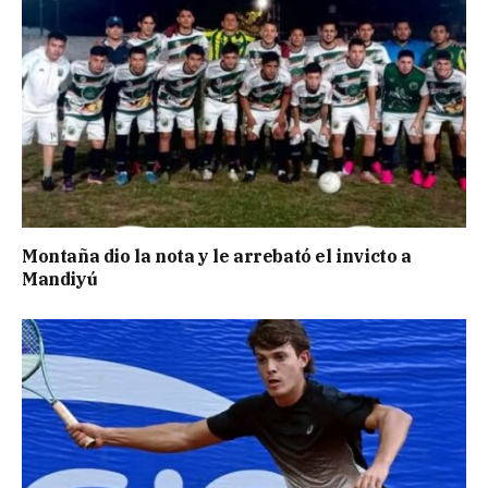
Montaña dio la nota y le arrebató el invicto a
Mandiyú