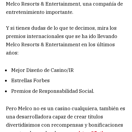
Melco Resorts & Entertainment, una compañía de
entretenimiento importante.
Y si tienes dudas de lo que te decimos, mira los
premios internacionales que se ha ido llevando
Melco Resorts & Entertainment en los últimos
años:
Mejor Diseño de Casino/IR
Estrellas Forbes
Premios de Responsabilidad Social.
Pero Melco no es un casino cualquiera, también es
una desarrolladora capaz de crear títulos
divertidísimos con recompensas y bonificaciones