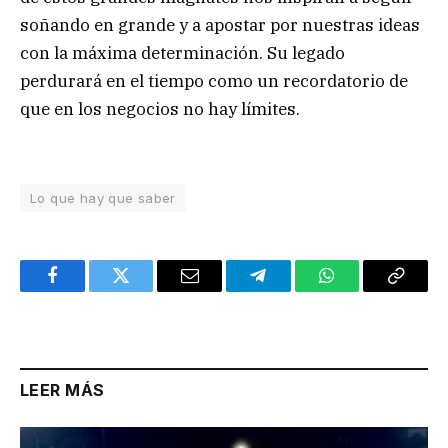
soñando en grande y a apostar por nuestras ideas
con la máxima determinación. Su legado
perdurará en el tiempo como un recordatorio de
que en los negocios no hay límites.
Lo que hay que saber
Facebook
Twitter
Email
Telegram
WhatsApp
Copy
Link
LEER MÁS