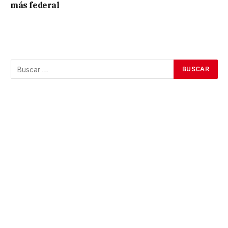
más federal