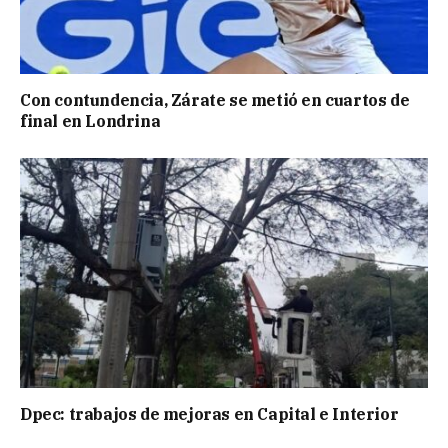
Con contundencia, Zárate se metió en cuartos de
final en Londrina
Dpec: trabajos de mejoras en Capital e Interior