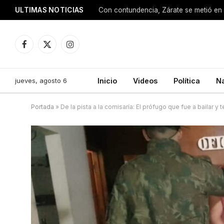
ULTIMAS NOTICIAS
Con contundencia, Zárate se metió en 
Facebook
X
Instagram
(Twitter)
jueves, agosto 6
Inicio
Videos
Política
N
Portada
»
De la pista a la comisaría: El prófugo que fue a bailar y 