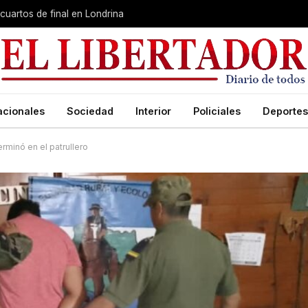
cuartos de final en Londrina
acionales
Sociedad
Interior
Policiales
Deportes
terminó en el patrullero