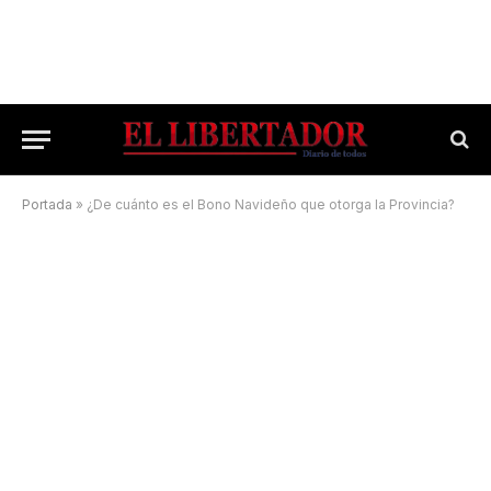
Portada
»
¿De cuánto es el Bono Navideño que otorga la Provincia?