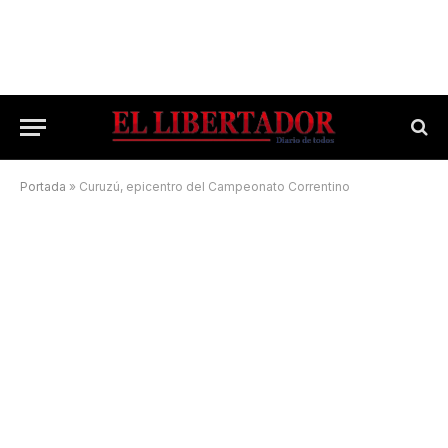
Portada
»
Curuzú, epicentro del Campeonato Correntino