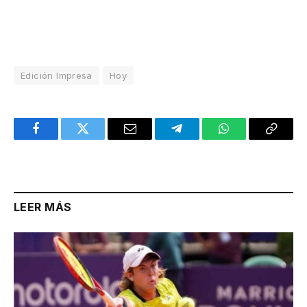
Edición Impresa
Hoy
Facebook
Twitter
Email
Telegram
WhatsApp
Copy
Link
LEER MÁS