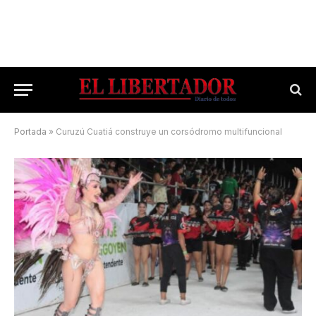
Portada
»
Curuzú Cuatiá construye un corsódromo multifuncional