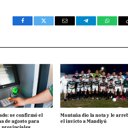
Facebook
Twitter
Email
Telegram
WhatsAp
ado: se confirmó el
Montaña dio la nota y le arre
a de agosto para
el invicto a Mandiyú
 provinciales