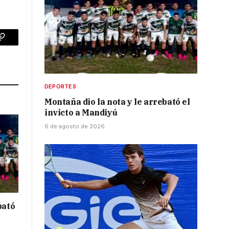
p
Copy
Link
DEPORTES
Montaña dio la nota y le arrebató el
invicto a Mandiyú
6 de agosto de 2026
bató