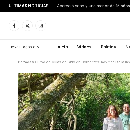
ULTIMAS NOTICIAS
Apareció sana y una menor de 15 años 
Facebook
X
Instagram
(Twitter)
jueves, agosto 6
Inicio
Videos
Política
N
Portada
»
Curso de Guías de Sitio en Corrientes: hoy finaliza la in