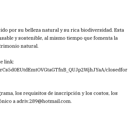
do por su belleza natural y su rica biodiversidad. Esta
nsable y sostenible, al mismo tiempo que fomenta la
rimonio natural.
e link:
qQCrCs5d0EUtdEmtOVGtaGTfnB_QUJp2WjhJYaA/closedfor
ama, los requisitos de inscripción y los costos, los
ónico a
adriv.289@hotmail.com
.