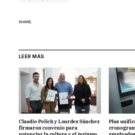
SHARE.
LEER MÁS
Claudio Polich y Lourdes Sánchez
Plus unific
firmaron convenio para
cronogram
potenciar la cultura y el turismo
empleados