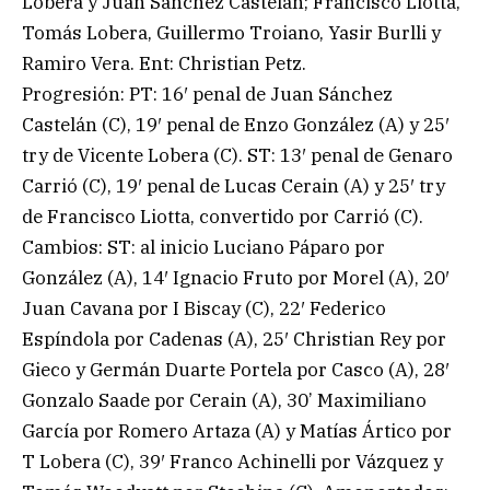
Lobera y Juan Sánchez Castelán; Francisco Liotta,
Tomás Lobera, Guillermo Troiano, Yasir Burlli y
Ramiro Vera. Ent: Christian Petz.
Progresión: PT: 16′ penal de Juan Sánchez
Castelán (C), 19′ penal de Enzo González (A) y 25′
try de Vicente Lobera (C). ST: 13′ penal de Genaro
Carrió (C), 19′ penal de Lucas Cerain (A) y 25′ try
de Francisco Liotta, convertido por Carrió (C).
Cambios: ST: al inicio Luciano Páparo por
González (A), 14′ Ignacio Fruto por Morel (A), 20′
Juan Cavana por I Biscay (C), 22′ Federico
Espíndola por Cadenas (A), 25′ Christian Rey por
Gieco y Germán Duarte Portela por Casco (A), 28′
Gonzalo Saade por Cerain (A), 30’ Maximiliano
García por Romero Artaza (A) y Matías Ártico por
T Lobera (C), 39′ Franco Achinelli por Vázquez y