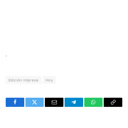
.
Edición Impresa
Hoy
Facebook
Twitter
Email
Telegram
WhatsApp
Copy
Link