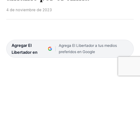
4 de noviembre de 2023
Agregar El
Agrega El Libertador a tus medios
preferidos en Google
Libertador en
El predio de la Sociedad Rural del departamento
General Paz fue sede la 7ª Fiesta Provincial del
Búfalo en la localidad de Caá Catí.