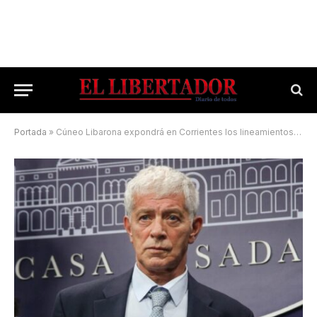
Portada
»
Cúneo Libarona expondrá en Corrientes los lineamientos del nuevo Código Procesal Penal Federal