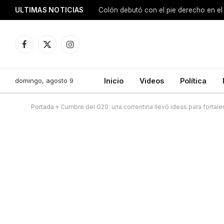
ULTIMAS NOTICIAS
Colón debutó con el pie derecho en el
Facebook
X
Instagram
(Twitter)
domingo, agosto 9
Inicio
Videos
Política
Portada
»
Cumbre del G20: una correntina llevó ideas para fortale