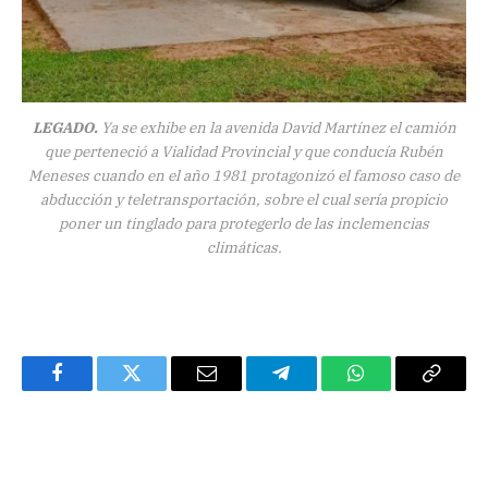
LEGADO.
Ya se exhibe en la avenida David Martínez el camión
que perteneció a Vialidad Provincial y que conducía Rubén
Meneses cuando en el año 1981 protagonizó el famoso caso de
abducción y teletransportación, sobre el cual sería propicio
poner un tinglado para protegerlo de las inclemencias
climáticas.
Facebook
Twitter
Email
Telegram
WhatsApp
Copy
Link