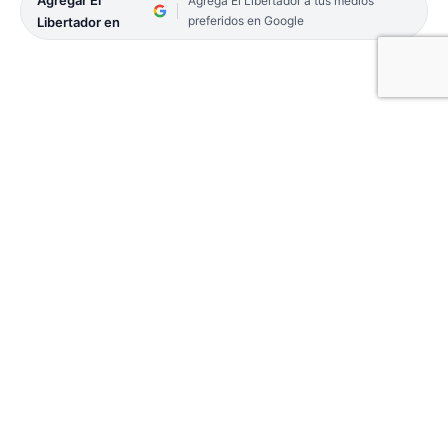
Agrega El Libertador a tus medios
preferidos en Google
Libertador en
Regatas Corrientes estará en los playoffs de la Liga
Nacional de Básquet por 21° temporada
consecutiva, cita a la que nunca faltó desde su
ascenso. Además, en esta campaña consiguió la
ventaja de localía y también ya conoce rival para la
reclasificación: San Martín.
Finalmente, la serie que iniciará el sábado 24
donde el Remero buscará meterse en los cuartos