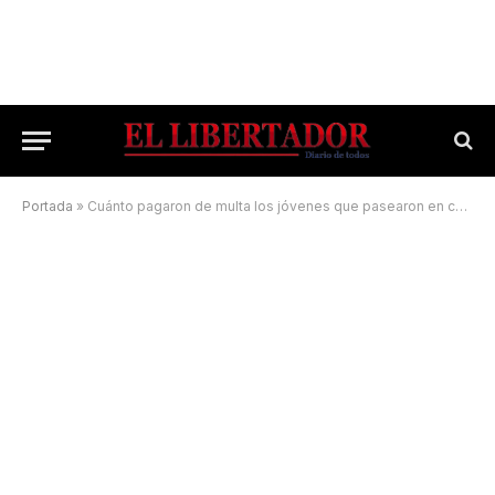
Portada
»
Cuánto pagaron de multa los jóvenes que pasearon en camioneta por Junín y plaza La Cruz