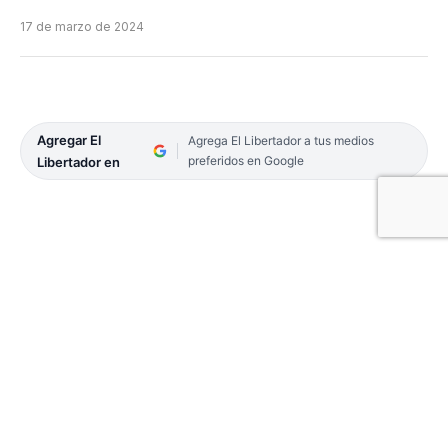
17 de marzo de 2024
Agregar El
Agrega El Libertador a tus medios
preferidos en Google
Libertador en
Esta madrugada, policias de la Comisaría de Paso
de la Patria fueron informados de que se estaba
produciendo
un incendio en un domicilio
al