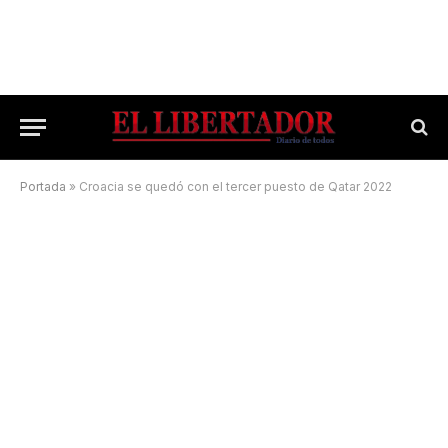
Portada
»
Croacia se quedó con el tercer puesto de Qatar 2022