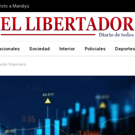
nvicto a Mandiyú
acionales
Sociedad
Interior
Policiales
Deportes
undo financiero