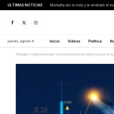
ULTIMAS NOTICIAS
Montaña dio la nota y le arrebató el i
Facebook
X
Instagram
(Twitter)
jueves, agosto 6
Inicio
Videos
Política
N
Portada
»
Criptomonedas: Una transformación silenciosa en el m