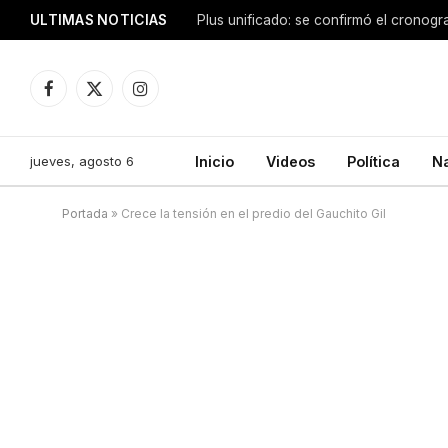
ULTIMAS NOTICIAS
Facebook
X
Instagram
(Twitter)
jueves, agosto 6
Inicio
Videos
Política
N
Portada
»
Crece la tensión en el predio del Gauchito Gil