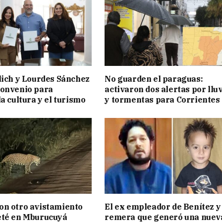
lich y Lourdes Sánchez
No guarden el paraguas:
convenio para
activaron dos alertas por llu
a cultura y el turismo
y tormentas para Corrientes
on otro avistamiento
El ex empleador de Benítez y 
eté en Mburucuyá
remera que generó una nuev